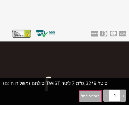
סוטז' 9*32 ס"מ 7 ליטר TWIST סולתם (משלוח חינם)
©2026, גרייט דיל
-
+
הוספה לסל