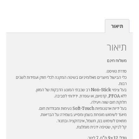
תיאור
תיאור
משלוח חינם
סדרת טוויסט.
כלי הבישול מיוצרים מאלומיניום בשיטה המקנה לכלי חוזק ועמידות לשנים
רבות.
בעל ציפוי Non-Stick רב שכבתי המונע הדבקות של המזון.
ללא PFOA, קדמיום, או עופרת. ידידותי לסביבה.
חלוקת חום שווה ויעילה.
בעל ידיות ארגונומיות Soft-Touch נעימות ומבודדות חום.
מיועד לשימוש מופחת בשמן ומסייע בשמירה על הבריאות.
מתאים לשימוש בגז, חשמל, אינדוקציה ובתנור.
קל לניקוי, שטיפה ידנית מומלצת.
גודל:
32×9 ס"מ, 7 ליטר.