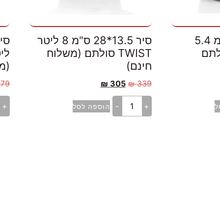
סיר 12.5*24 ס"מ 5.4
סיר 13.5*28 ס"מ 8 ליטר
TW סולתם
TWIST סולתם (משלוח
חינם)
(מ
279
₪
305
₪
339
+
-
+
ל
הוספה לסל