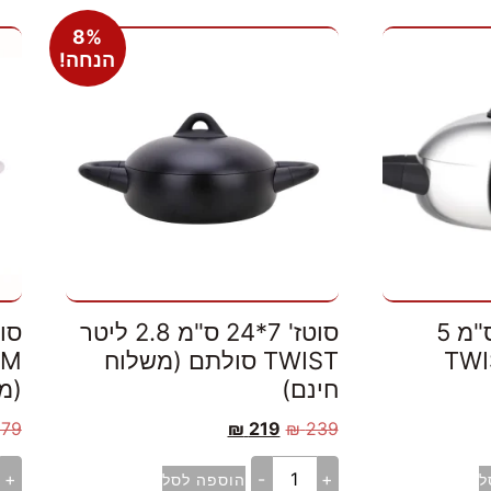
8%
הנחה!
סוטאז' 7.5*28 ס"מ 5
סוטז' 7*24 ס"מ 2.8 ליטר
דרת TWIST
TWIST סולתם (משלוח
חינם)
(מ
279
₪
219
₪
239
+
-
+
ל
הוספה לסל