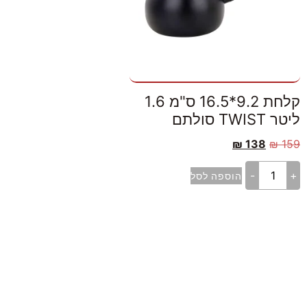
קלחת 9.2*16.5 ס"מ 1.6
ליטר TWIST סולתם
₪
138
₪
159
-
+
הוספה לסל