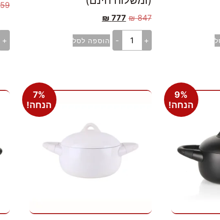
(ומשלוח חינם)
59
₪
777
₪
847
+
-
+
ל
הוספה לסל
7%
9%
הנחה!
הנחה!