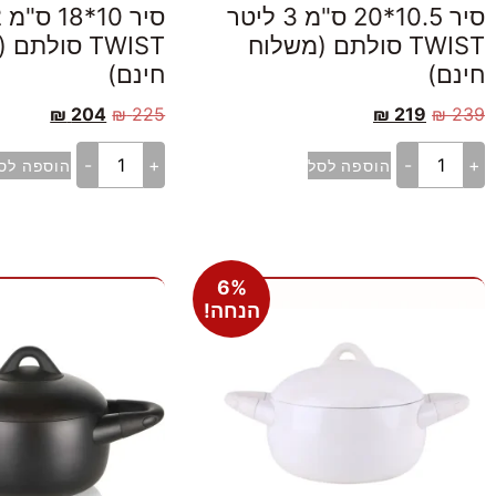
סיר 10.5*20 ס"מ 3 ליטר
TWIST סולתם (משלוח
TWIST סולת
חינם)
חינם)
₪
204
₪
225
₪
219
₪
239
-
+
-
+
הוספה לסל
הוספה לס
6%
הנחה!