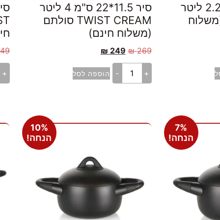
סיר 10*18 ס"מ 2.2 ליטר
סיר 11.5*22 ס"מ 4 ליטר
ם (משלוח
TWIST CREAM סולתם
(משלוח חינם)
חי
49
₪
249
₪
269
+
-
+
ל
הוספה לסל
10%
7%
הנחה!
הנחה!