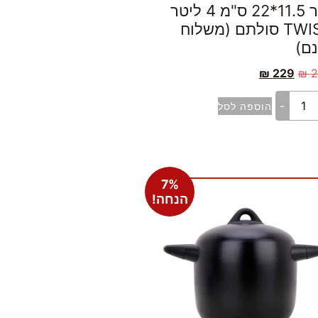
סיר 11.5*22 ס"מ 4 ליטר
TWIST סולתם (משלוח
נם)
₪
229
₪
2
-
הוספה לסל
7%
הנחה!