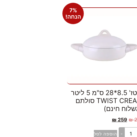
7%
הנחה!
סוטז' 8.5*28 ס"מ 5 ליטר
TWIST CREAM סולתם
שלוח חינם)
₪
259
₪
-
הוספה לסל