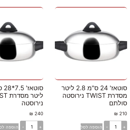
סוטאז' 24 ס"מ 2.8 ליטר
מסדרת TWIST נירוסטה
ליטר מס
סולתם
נירוסטה
₪
240
₪
210
-
+
-
+
הוספה לסל
הוספה לס