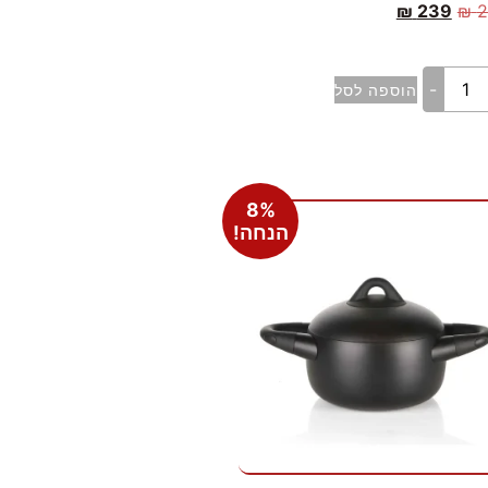
₪
239
₪
2
-
הוספה לסל
8%
הנחה!