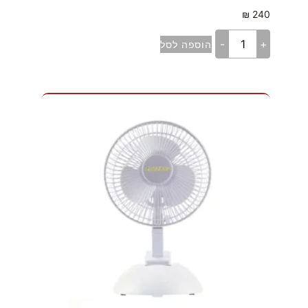
₪
240
-
+
הוספה לסל