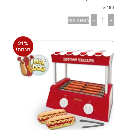
₪
190
-
+
הוספה לסל
21%
הנחה!