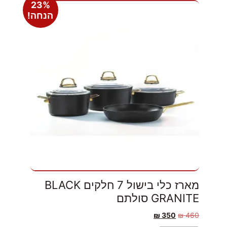
23%
הנחה!
מארז כלי בישול 7 חלקים BLACK
GRANITE סולתם
₪
350
₪
460