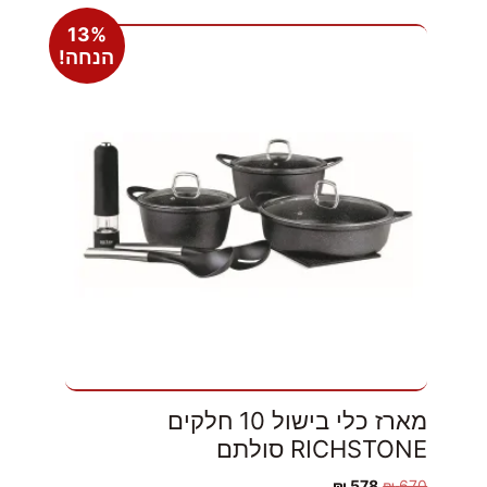
13%
הנחה!
מארז כלי בישול 10 חלקים
RICHSTONE סולתם
₪
578
₪
670