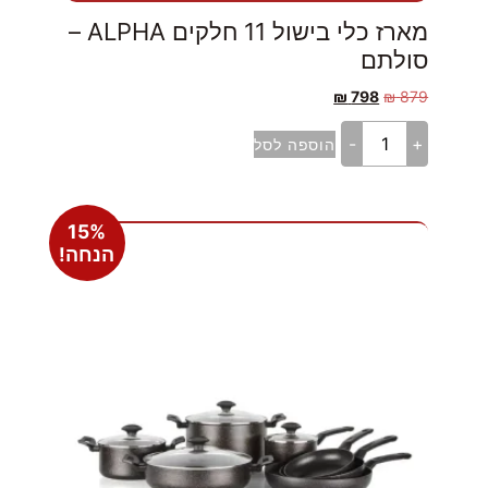
מארז כלי בישול 11 חלקים ALPHA –
סולתם
₪
798
₪
879
-
+
הוספה לסל
15%
הנחה!