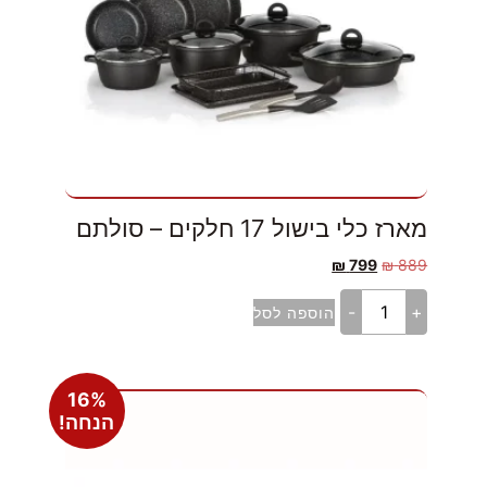
מארז כלי בישול 17 חלקים – סולתם
₪
799
₪
889
-
+
הוספה לסל
16%
הנחה!