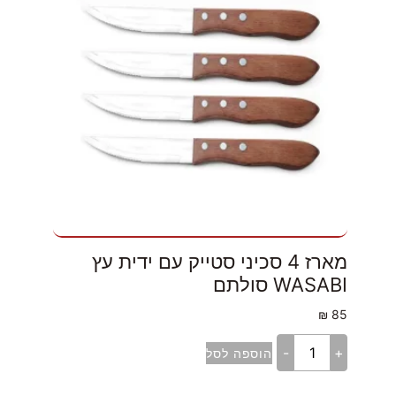
מארז 4 סכיני סטייק עם ידית עץ
WASABI סולתם
₪
85
-
+
הוספה לסל