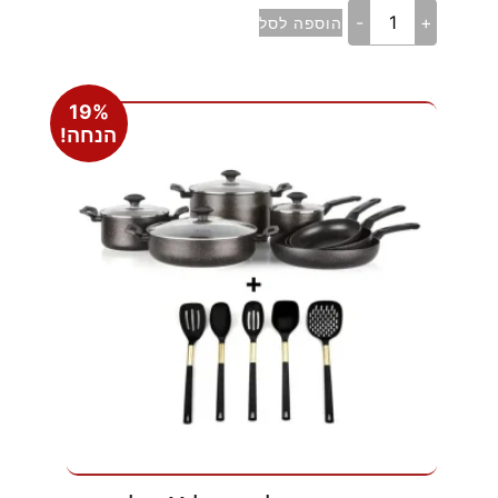
-
+
הוספה לסל
19%
הנחה!