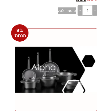
-
+
הוספה לסל
9%
הנחה!