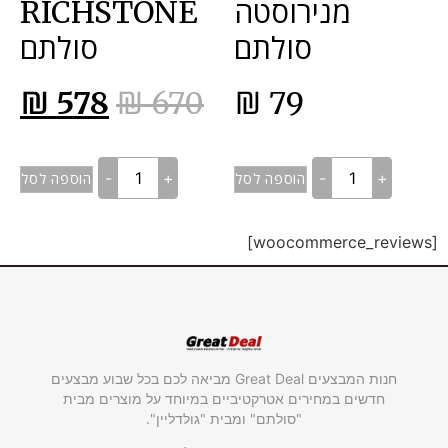
מנירוסטה
RICHSTONE
סולתם
סולתם
₪
578
₪
670
₪
79
-
+
-
+
הוספה לסל
הוספה לסל
[woocommerce_reviews]
חנות המבצעים Great Deal מביאה לכם בכל שבוע מבצעים
חדשים במחירים אטרקטיביים במיוחד על מוצרים מבית
"סולתם" ומבית "גולדליין".