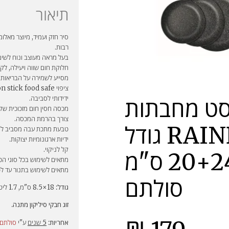
תיאור
סיר חזק ועמיד, מיוצר מאלו
רבות.
בעל מראה מעוצב ונוח לשימ
חלוקת חום שווה ויעילה, לקב
מסייע לשמירה על הבריאות,
ידידותי לסביבה.
ט מחבתות
מכסה חסין חום מזכוכית ש
צורך בהרמת המכסה.
RAINBOW גודל
טבעת מתכת עבה מסביב למ
ידיות ארגונומיות יצוקות.
קל לניקוי.
20+24+28 ס"מ
מתאים לשימוש בכל סוגי הכיר
מתאים לשימוש בתנור עד לטמפר
סולתם
גודל:
18×8.5 ס"מ, 1.7 ליטר.
זוג חבקי סיליקון מתנה.
אחריות:
5 שנים
ע"י
סולתם