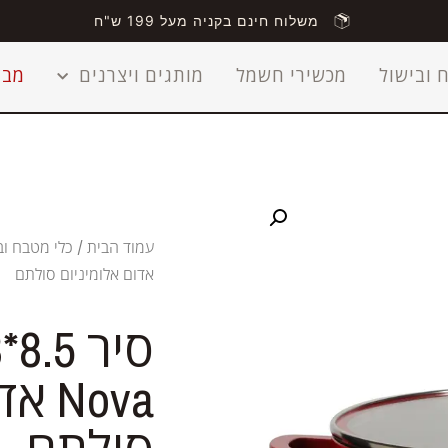
משלוח חינם בקניה מעל 199 ש"ח
 ובישול
מכשירי חשמל
מותגים ויצרנים
מבצ
עמוד הבית
/
כלי מטבח וב
אדום אלומיניום סולתם
Nova