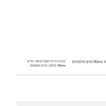
סיר 8.5*18 ס"מ 1.7 ליטר Nova אדום אלומיניום
קטגוריות
כלי מטבח ובישול
,
סדרת
Nova
,
סולתם
,
סירים ומחבתות