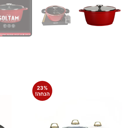
23%
הנחה!