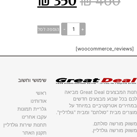
₪
350
₪
460
-
+
הוספה לסל
[woocommerce_reviews]
שימושי וחשוב
חנות המבצעים Great Deal מביאה
ראשי
לכם בכל שבוע מבצעים חדשים
אודותינו
במחירים אטרקטיביים במיוחד על
גלריית תמונות
מוצרים מבית "סולתם" ומבית "גולדליין".
עקבו אחרינו
משווק מורשה סולתם.
תחנות שירות גולדליין
משווק מורשה גולדליין.
תקנון האתר