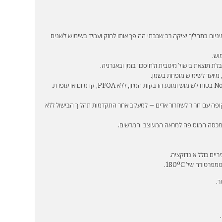
מיניום בתהליך יציקה רב שכבתי ההופך אותו לחזק ועמיד בשימוש לשנים
וש.
לת תוצאת בישול מיטבית ולחיסכון בזמן ובאנרגיה.
 מיועד לשימוש מופחת בשמן.
ציפוי Non stick food safe בטוח לשימוש ומונע הדבקות המזון, ללא PFOA, קדמיום או עופרת.
קופה עם חריר לשחרור אדים – למעקב אחר התקדמות תהליך הבישול ללא
כסה המוסיפה למראה המעוצב והמרשים.
יים כולל אינדוקציה.
טורה של 180ºC.
.