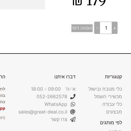
₪
179
-
+
הוספה לסל
קטגוריות
דברו איתנו
הרש
כלי מטבח ובישול
א'-ה' 09:00 - 18:00
לחצ
בוו
מכשירי חשמל
052-2662578
כול
כלי עבודה
WhatsApp
App
מבצעים
sales@great-deal.co.il
(תו
צרו קשר
לפי מותגים