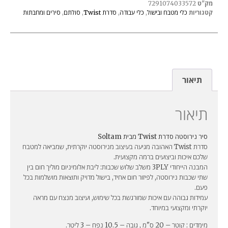
מק"ט
7291074033572
קטגוריות
כלי מטבח ובישול
,
כלי עבודה
,
סדרת Twist
,
סולתם
,
סירים ומחבתות
תיאור
תיאור
סיר נירוסטה סדרת
Twist
מבית
Soltam
סדרת Twist האהובה מגיעה בעיצוב מנירוסטה יוקרתית, שמביאה למטבח
שלכם איכות וביצועים ברמה מקצועית.
המבנה הייחודי 3PLY משלב שלוש שכבות: ליבת אלומיניום מוליך חום בין
שתי שכבות נירוסטה, לפיזור חום אחיד, בישול מדויק ותוצאות מושלמות בכל
פעם.
עמידות גבוהה עם איכות שמורגשת בכל שימוש, ועיצוב מנצח עם מראה
יוקרתי ומקצועי במיוחד.
מימדים : קוטר – 20 ס"מ , גובה – 10.5 נפח – 3 ליטר.