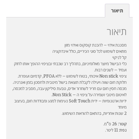
תיאור
תיאור
מסננת אידוי – להכנת קוסקוס ואידוי מזון
מתאים לשימוש לכל סוגי הכיריים, כולל אינדוקציה
קל לניקוי
כלי הבישול מיוצר מאלומיניום, בתהליך רב שכבתי ובציפוי ההופך אותו לחזק
ועמיד – לשנים רבות.
ציפוי Non stick איכותי, בטוח לשימוש – ללא PFOA, קדמיום ועופרת.
חלוקת חום שווה ויעילה לקבלת תוצאת בישול מיטבית ולחסכון בזמן ואנרגיה.
מכסה חסין חום עם חריר לשחרור אדים, טבעת סיליקון עבה, מסביב למכסה,
לאיטום מיטבי ושמירה על ציפוי ה – Non Stick.
ידיות ארגונומיות – ידית Soft Touch נעימות למגע ומבודדות חום, בעיצוב
מיוחד
2 שנות אחריות, בהתאם להוראות השימוש.
קוטר:
26 ס"מ.
נפח:
11 ליטר.