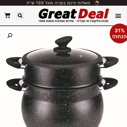
משלוח חינם בקניה מעל 199 ש"ח
31%
הנחה!