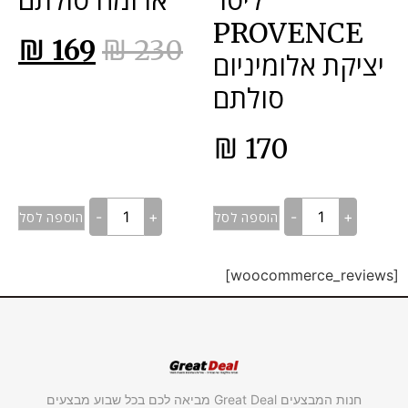
ליטר
ארומה סולתם
PROVENCE
₪
169
₪
230
יציקת אלומיניום
סולתם
₪
170
-
+
-
+
הוספה לסל
הוספה לסל
[woocommerce_reviews]
חנות המבצעים Great Deal מביאה לכם בכל שבוע מבצעים