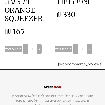
וצלייה ביתית
מקצועית
ORANGE
₪
330
SQUEEZER
₪
165
-
+
-
+
הוספה לסל
הוספה לסל
[woocommerce_reviews]
חנות המבצעים Great Deal מביאה לכם בכל שבוע מבצעים
חדשים במחירים אטרקטיביים במיוחד על מוצרים מבית