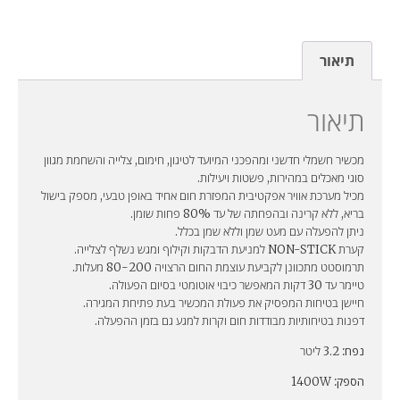
תיאור
תיאור
מכשיר חשמלי חדשני ומהפכני המיועד לטיגון, חימום, צלייה והשחמת מגוון
סוגי מאכלים במהירות, פשטות ויעילות.
מכיל מערכת אוויר אפקטיבית המפזרת חום אחיד באופן טבעי, מספק בישול
בריא, ללא קרינה ובהפחתה של עד 80% פחות שומן.
ניתן להפעלה עם מעט שמן וללא שמן בכלל.
קערת NON-STICK למניעת הדבקות וקילוף ומגש נשלף לצלייה.
תרמוסטט מתכוונן לקביעת עוצמת החום הרצויה 80-200 מעלות.
טיימר עד 30 דקות המאפשר כיבוי אוטומטי בסיום הפעולה.
חיישן בטיחות המפסיק את פעולת המכשיר בעת פתיחת המגירה.
דפנות בטיחותיות מבודדות חום וקרות למגע גם בזמן ההפעלה.
נפח:
3.2 ליטר
הספק:
1400W