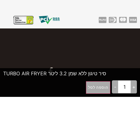
סיר טיגון ללא שמן 3.2 ליטר TURBO AIR FRYER
©2026, גרייט דיל
-
+
הוספה לסל