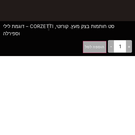
סט חותמות בצק מעץ. קורזטי, CORZETTI – דוגמת לילי
©2026, גרייט דיל
וספירלה
-
+
הוספה לסל
++D
פיתוח תוכנה ואתרי אינטרנט