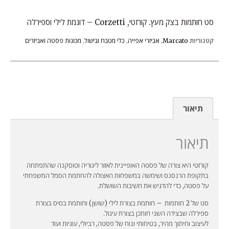
סט חותמות בצק מעץ. קורזטי, Corzetti – דוגמת לילי וספירלה
קטגוריות
Marcato
,
אביזרי אפייה
,
כלי מטבח ובישול
,
מכונות פסטה ואביזרים
תיאור
תיאור
קורזטי היא צורה של פסטה האופיינית לאזור ליגוריה וטוסקנה שהתפתחה
בתקופת הרנסנס ושימשה במשפחות האצולה להחתמת הסמל המשפחתי
על פסטה, כדי להדגיש את חשיבות השושלת.
סט של 2 חותמות – חותמת בצורת לילי (שושן) וחותמת בסיס בצורת
ספירלה שבצידה השני חותכן בצורת עיגול.
לעיצוב וחיתוך מהיר, בטיחותי ונוח של פסטה, רביולי, עוגיות ועוד