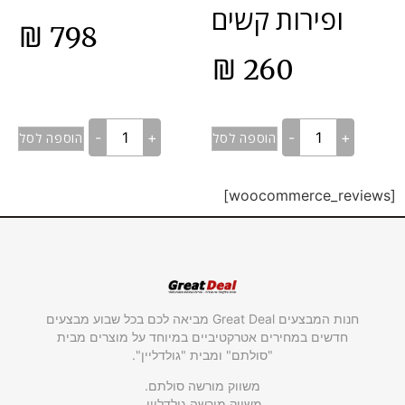
ופירות קשים
₪
798
₪
260
-
+
-
+
הוספה לסל
הוספה לסל
[woocommerce_reviews]
חנות המבצעים Great Deal מביאה לכם בכל שבוע מבצעים
חדשים במחירים אטרקטיביים במיוחד על מוצרים מבית
"סולתם" ומבית "גולדליין".
משווק מורשה סולתם.
משווק מורשה גולדליין.