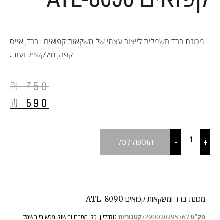
מכונת ברד חשמלית לייצור עצמי של משקאות קפואים : ברד, אייס
קפה, מילקשייק ועוד..
₪
750
₪
590
+
-
הוספה לסל
מכונת ברד ומשקאות קפואים ATL-8090
מק"ט
7290020295767
קטגוריות
גולדליין
,
כלי מטבח ובישול
,
מכשירי חשמל