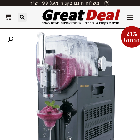
משלוח חינם בקניה מעל 199 ש"ח
21%
הנחה!