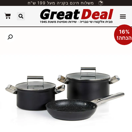
משלוח חינם בקניה מעל 199 ש"ח
16%
הנחה!