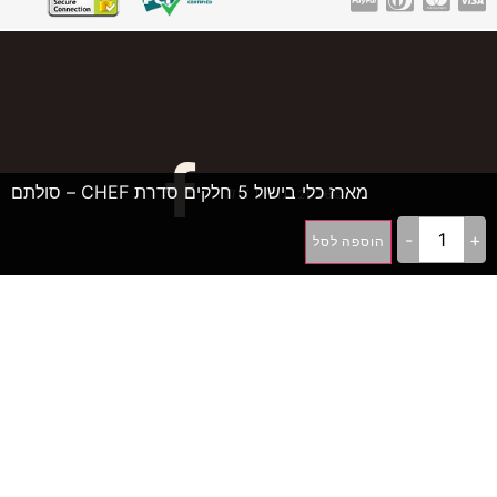
מארז כלי בישול 5 חלקים סדרת CHEF – סולתם
©2026, גרייט דיל
-
+
הוספה לסל
++D
פיתוח תוכנה ואתרי אינטרנט