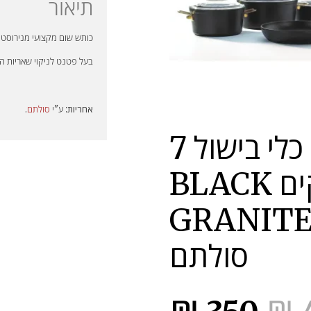
תיאור
כותש שום מקצועי מנירוסטה
בעל פטנט לניקוי שאריות הש
אחריות:
ע"י
סולתם
.
מארז כלי בישול 7
חלקים BLACK
GRANIT
סולתם