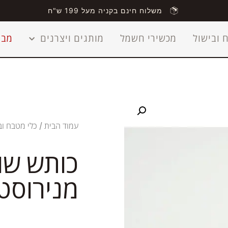
משלוח חינם בקניה מעל 199 ש"ח
 ובישול
מכשירי חשמל
מותגים ויצרנים
מבצ
עמוד הבית
/
כלי מטבח וב
כותש שו
מנירוסט