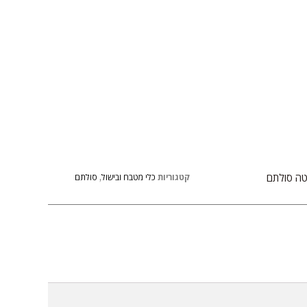
טה סולתם
קטגוריות
כלי מטבח ובישול
,
סולתם