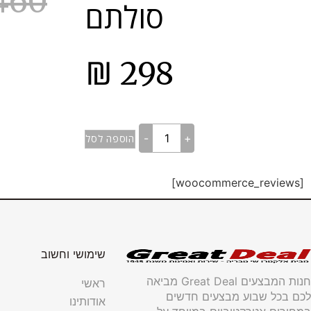
460
סולתם
₪
298
-
+
הוספה לסל
[woocommerce_reviews]
שימושי וחשוב
חנות המבצעים Great Deal מביאה
ראשי
לכם בכל שבוע מבצעים חדשים
אודותינו