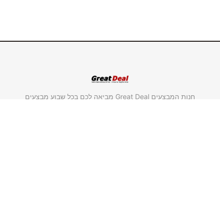
חנות המבצעים Great Deal מביאה לכם בכל שבוע מבצעים
חדשים במחירים אטרקטיביים במיוחד על מוצרים מבית
"סולתם" ומבית "גולדליין".
משווק מורשה סולתם.
משווק מורשה גולדליין.
שימושי וחשוב
ראשי