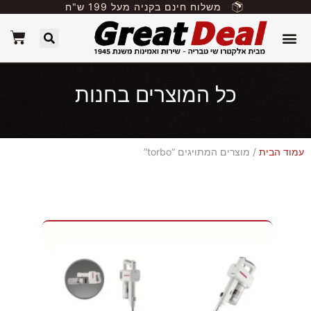
משלוח חינם בקניה מעל 199 ש"ח
כל המוצרים בחנות
עמוד הבית
/ מוצרים המתויגים “torbo”