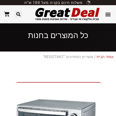
משלוח חינם בקניה מעל 199 ש"ח
כל המוצרים בחנות
עמוד הבית
/ מוצרים המתויגים “RESISTANT”