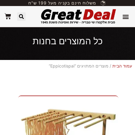
משלוח חינם בקניה מעל 199 ש"ח
כל המוצרים בחנות
עמוד הבית
/ מוצרים המתויגים “Eppicotispai”