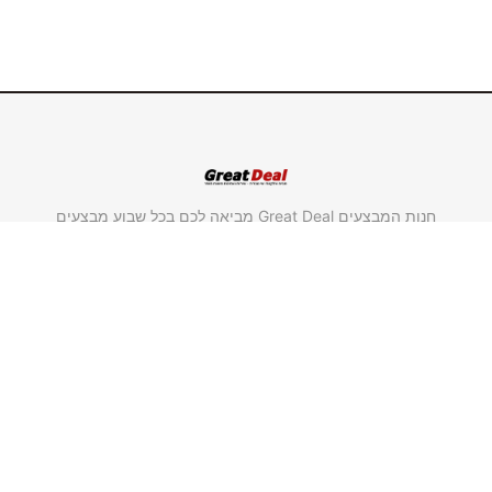
חנות המבצעים Great Deal מביאה לכם בכל שבוע מבצעים
חדשים במחירים אטרקטיביים במיוחד על מוצרים מבית
"סולתם" ומבית "גולדליין".
משווק מורשה סולתם.
משווק מורשה גולדליין.
שימושי וחשוב
ראשי