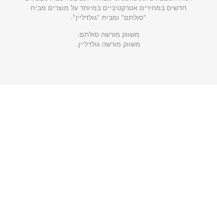
חדשים במחירים אטרקטיביים במיוחד על מוצרים מבית
"סולתם" ומבית "גולדליין".
משווק מורשה סולתם.
משווק מורשה גולדליין.
שימושי וחשוב
ראשי
אודותינו
גלריית תמונות
עקבו אחרינו
תחנות שירות גולדליין
תקנון האתר
מדיניות פרטיות