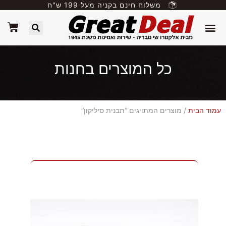
משלוח חינם בקניה מעל 199 ש"ח
כל המוצרים בחנות
עמוד הבית
/ מוצרים המתויגים “תבנית סיליקון”