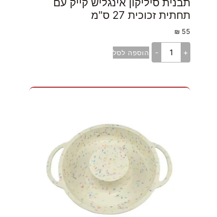
תבנית סיליקון אינגליש קייק עם
תחתית זכוכית 27 ס"מ
₪
55
-
+
הוספה לסל