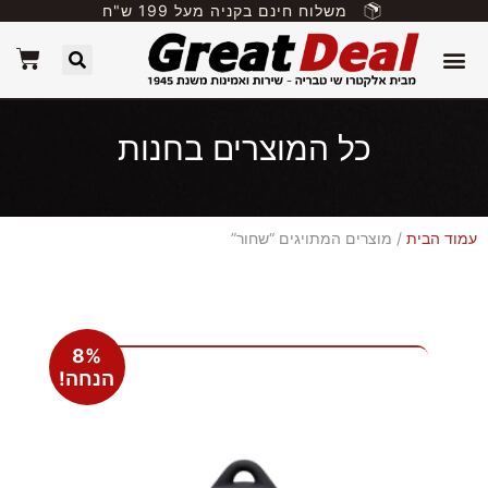
משלוח חינם בקניה מעל 199 ש"ח
כל המוצרים בחנות
עמוד הבית
/ מוצרים המתויגים “שחור”
8%
הנחה!