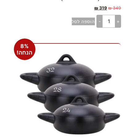
₪
319
₪
349
-
+
הוספה לסל
8%
הנחה!