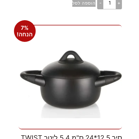
-
+
הוספה לסל
7%
הנחה!
סיר 12.5*24 ס"מ 5.4 ליטר TWIST