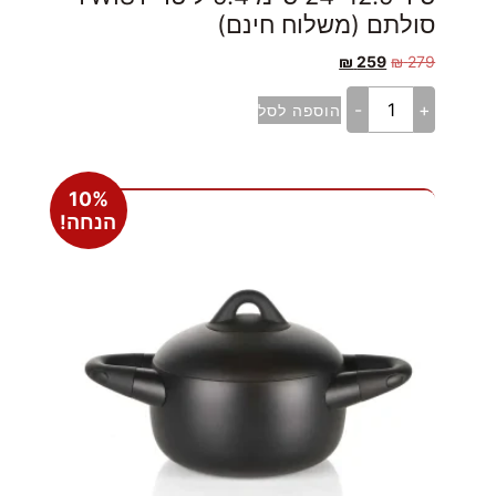
סולתם (משלוח חינם)
₪
259
₪
279
-
+
הוספה לסל
10%
הנחה!