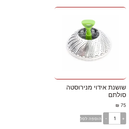
שושנת אידוי מנירוסטה
סולתם
₪
75
-
+
הוספה לסל