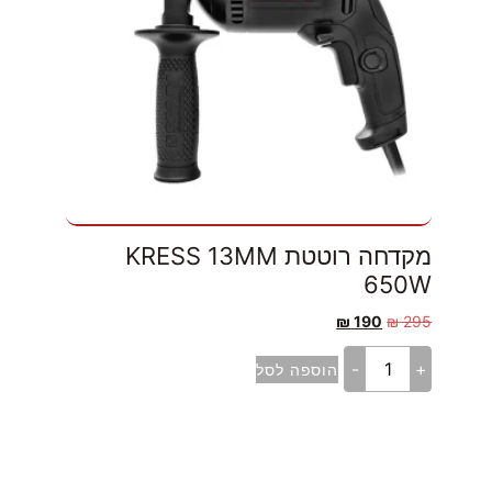
מקדחה רוטטת KRESS 13MM
650W
₪
190
₪
295
-
+
הוספה לסל