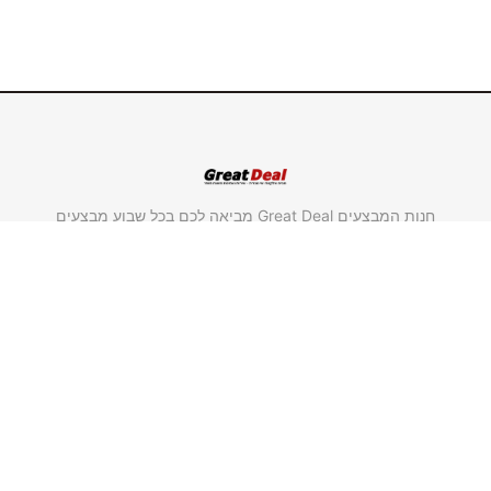
חנות המבצעים Great Deal מביאה לכם בכל שבוע מבצעים
חדשים במחירים אטרקטיביים במיוחד על מוצרים מבית
"סולתם" ומבית "גולדליין".
משווק מורשה סולתם.
משווק מורשה גולדליין.
שימושי וחשוב
ראשי