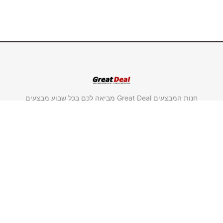
חנות המבצעים Great Deal מביאה לכם בכל שבוע מבצעים
חדשים במחירים אטרקטיביים במיוחד על מוצרים מבית
"סולתם" ומבית "גולדליין".
משווק מורשה סולתם.
משווק מורשה גולדליין.
שימושי וחשוב
ראשי