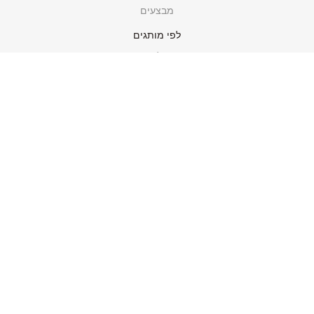
מבצעים
לפי מותגים
סולתם
גולדליין
MARCATO Italy
דברו איתנו
א'-ה' 09:00 - 18:00
052-2662578
WhatsApp
sales@great-deal.co.il
צרו קשר