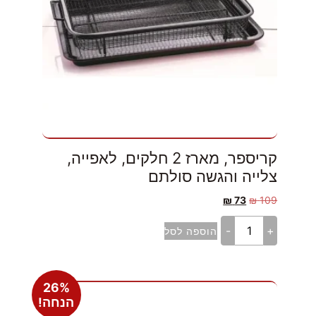
קריספר, מארז 2 חלקים, לאפייה,
צלייה והגשה סולתם
₪
73
₪
109
-
+
הוספה לסל
26%
הנחה!