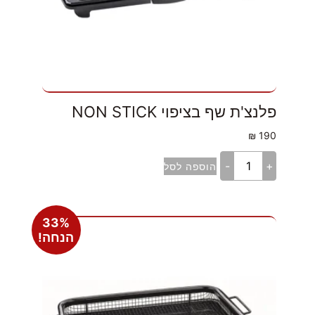
פלנצ'ת שף בציפוי NON STICK
₪
190
-
+
הוספה לסל
33%
הנחה!