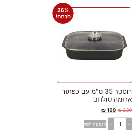
26%
הנחה!
רוסטר 35 ס"מ עם כפתור
ארומה סולתם
₪
169
₪
230
-
+
הוספה לסל