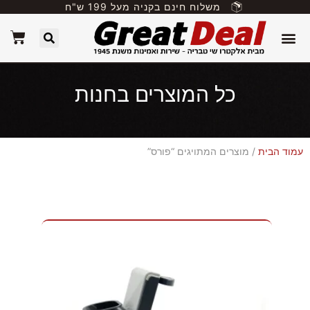
משלוח חינם בקניה מעל 199 ש"ח
כל המוצרים בחנות
עמוד הבית
/ מוצרים המתויגים “פורס”