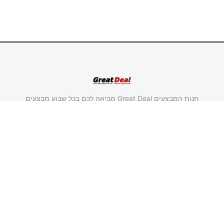
חנות המבצעים Great Deal מביאה לכם בכל שבוע מבצעים
חדשים במחירים אטרקטיביים במיוחד על מוצרים מבית
"סולתם" ומבית "גולדליין".
משווק מורשה סולתם.
משווק מורשה גולדליין.
שימושי וחשוב
ראשי