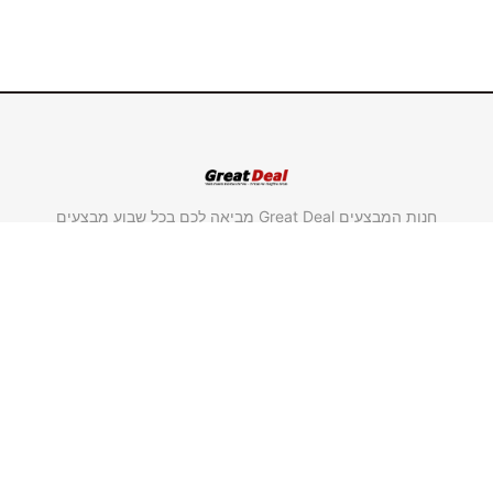
חנות המבצעים Great Deal מביאה לכם בכל שבוע מבצעים
חדשים במחירים אטרקטיביים במיוחד על מוצרים מבית
"סולתם" ומבית "גולדליין".
משווק מורשה סולתם.
משווק מורשה גולדליין.
שימושי וחשוב
ראשי