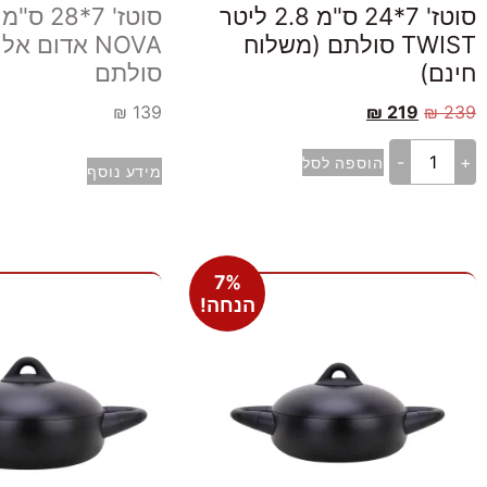
סוטז' 7*24 ס"מ 2.8 ליטר
TWIST סולתם (משלוח
NOVA אדום אל
חינם)
סולתם
₪
139
₪
219
₪
239
-
+
הוספה לסל
מידע נוסף
7%
הנחה!