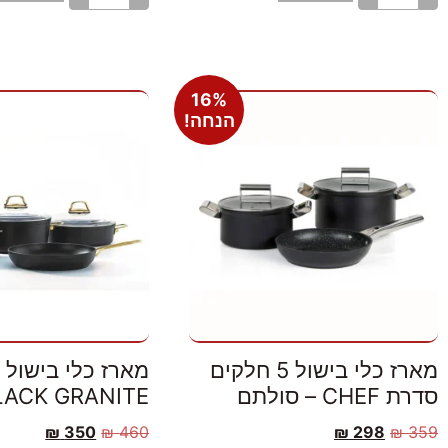
16%
הנחה!
מארז כלי בישול 5 חלקים
סדרת CHEF – סולתם
BLACK GRANITE סול
₪
350
₪
460
₪
298
₪
359