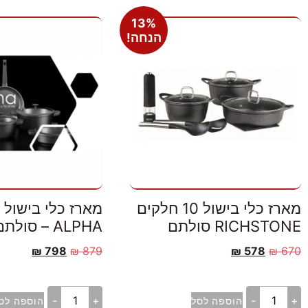
13%
הנחה!
מארז כלי בישול 10 חלקים
RICHSTONE סולתם
ALPHA – סולתם
₪
798
₪
879
₪
578
₪
670
-
+
-
+
הוספה לסל
הוספה לס