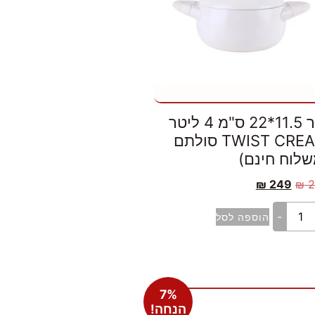
סיר 11.5*22 ס"מ 4 ליטר
TWIST CREAM סולתם
שלוח חינם)
₪
249
₪
2
-
הוספה לסל
7%
הנחה!