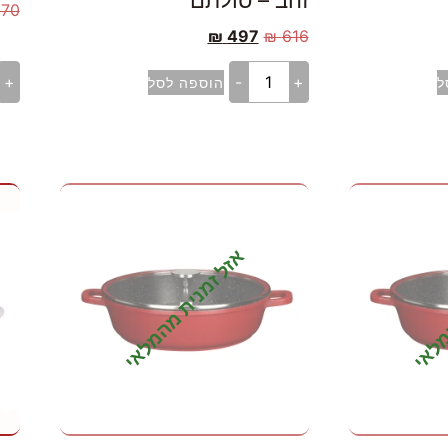
זהב – סולתם
570
₪
497
₪
616
+
-
+
ל
הוספה לסל
מלאי
אזל זמנית מהמלאי