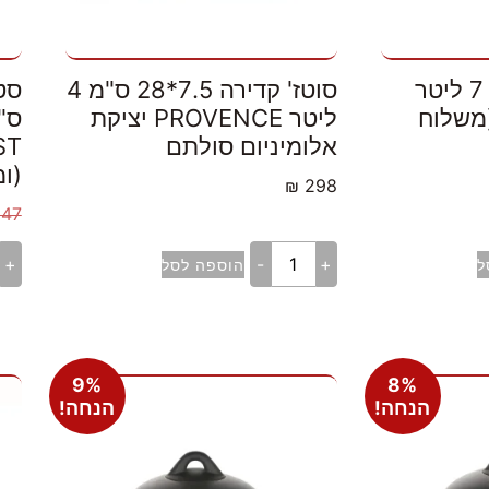
סוטז' 9*32 ס"מ 7 ליטר
סוטז' קדירה 7.5*28 ס"מ 4
ם (משלוח
ליטר PROVENCE יציקת
אלומיניום סולתם
(ו
₪
298
847
+
-
+
ל
הוספה לסל
9%
8%
הנחה!
הנחה!