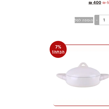
₪
400
₪
-
הוספה לסל
7%
הנחה!