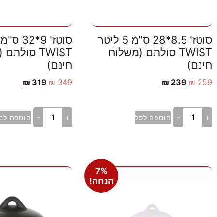
סוטז' 8.5*28 ס"מ 5 ליטר
TWIST סולתם (משלוח
TWIST סולת
חינם)
חינם)
₪
319
₪
349
₪
239
₪
259
-
+
-
+
הוספה לסל
הוספה לס
7%
הנחה!