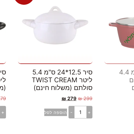
מלאי
סיר 11.5*24 ס"מ 4.4
סיר 12.5*24 ס"מ 5.4
אדום
ליטר TWIST CREAM
סולתם (משלוח חינם)
(מ
279
₪
279
₪
299
+
-
+
הוספה לסל