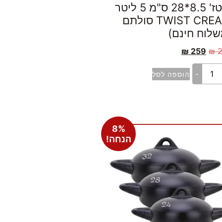
סוטז' 8.5*28 ס"מ 5 ליטר
TWIST CREAM סולתם
שלוח חינם)
₪
259
₪
-
הוספה לסל
8%
הנחה!