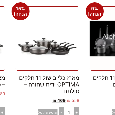
15%
9%
הנחה!
הנחה!
מארז כלי בישול 11 חלקים
מארז כלי בישול 11 חלקים
OPTIMA ידית שחורה –
– 
סולתם
89
₪
469
₪
558
+
-
+
ל
הוספה לסל