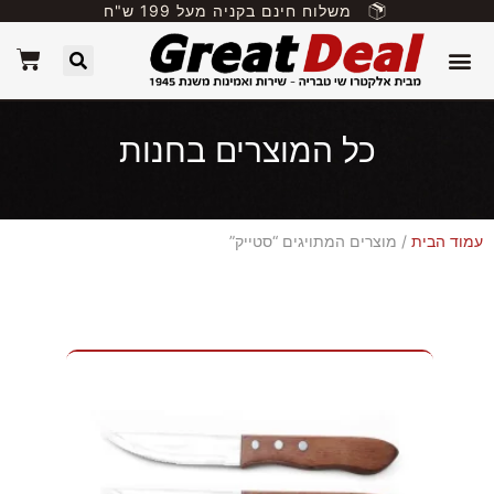
משלוח חינם בקניה מעל 199 ש"ח
כל המוצרים בחנות
עמוד הבית
/ מוצרים המתויגים “סטייק”