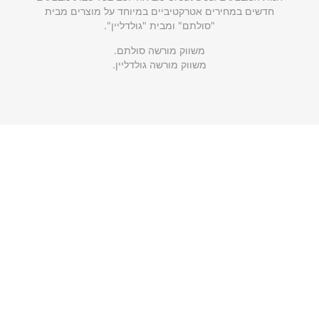
חדשים במחירים אטרקטיביים במיוחד על מוצרים מבית
"סולתם" ומבית "גולדליין".
משווק מורשה סולתם.
משווק מורשה גולדליין.
שימושי וחשוב
ראשי
אודותינו
גלריית תמונות
עקבו אחרינו
תחנות שירות גולדליין
תקנון האתר
מדיניות פרטיות