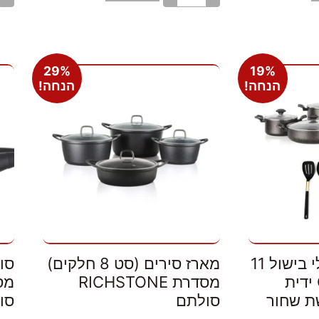
29%
19%
הנחה!
הנחה!
מארז מבצע – כלי בישול 11
מארז סירים (סט 8 חלקים)
חלקים OPTIMA ידית
מסדרת RICHSTONE
ת שחור
סולתם
סו