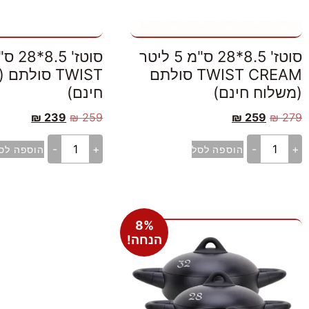
סוטז' 8.5*28 ס"מ 5 ליטר
TWIST CREAM סולתם
TWIST סולת
(משלוח חינם)
חינם)
₪
239
₪
259
₪
259
₪
279
-
+
-
+
הוספה לסל
הוספה לס
8%
הנחה!