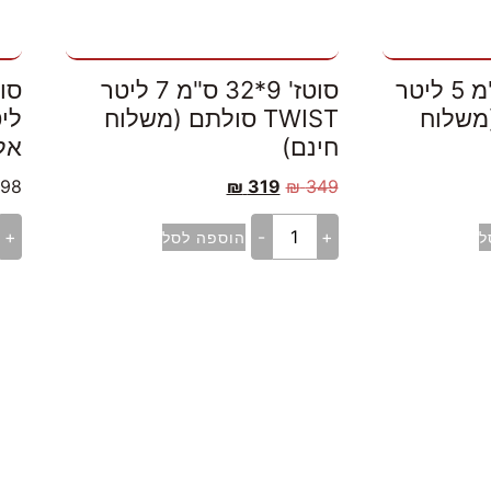
סוטז' 8.5*28 ס"מ 5 ליטר
סוטז' 9*32 ס"מ 7 ליטר
ם (משלוח
TWIST סולתם (משלוח
חינם)
אל
98
₪
319
₪
349
+
-
+
ל
הוספה לסל