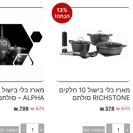
13%
הנחה!
מארז כלי בישול 10 חלקים
RICHSTONE סולתם
ALPHA – סולתם
₪
798
₪
879
₪
578
₪
670
-
+
-
+
הוספה לסל
הוספה לס