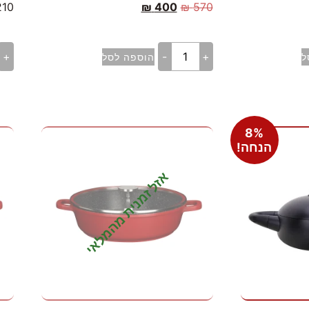
210
₪
400
₪
570
+
-
+
ל
הוספה לסל
8%
הנחה!
אזל זמנית מהמלאי