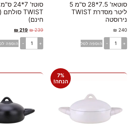
סוטאז' 7.5*28 ס"מ 5
ליטר מסדרת TWIST
TWIST סולת
נירוסטה
חינם)
₪
219
₪
239
₪
240
-
+
-
+
הוספה לסל
הוספה לס
7%
הנחה!