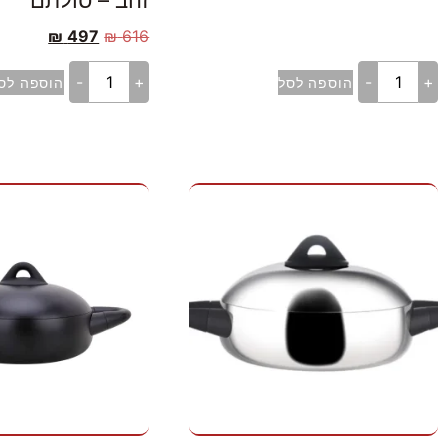
זהב – סולתם
₪
497
₪
616
-
+
-
+
הוספה לסל
הוספה לס