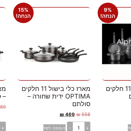
15%
9%
הנחה!
הנחה!
מארז כלי בישול 11 חלקים
מארז כלי בישול 11 חלקים
OPTIMA ידית שחורה –
– 
סולתם
89
₪
469
₪
558
+
-
+
ל
הוספה לסל