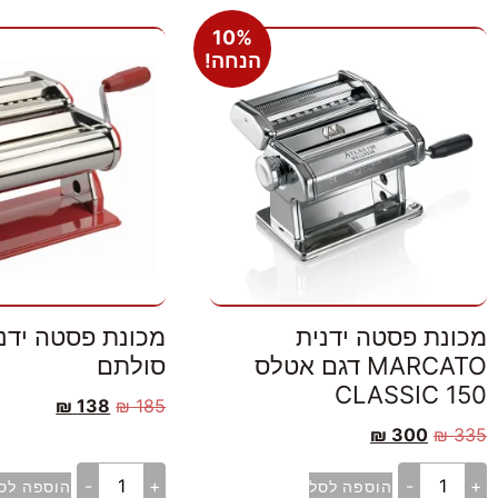
10%
הנחה!
מכונת פסטה ידנית
מכונת פסטה ידנ
MARCATO דגם אטלס
סולתם
150 CLASSIC
₪
138
₪
185
₪
300
₪
335
-
+
-
+
הוספה לסל
הוספה לס