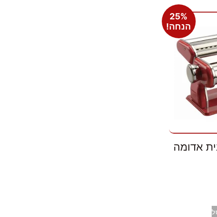
25%
הנחה!
ית אדומה
ל