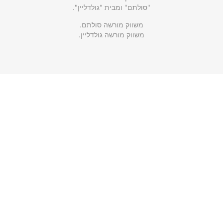
"סולתם" ומבית "גולדליין".
משווק מורשה סולתם.
משווק מורשה גולדליין.
שימושי וחשוב
ראשי
אודותינו
גלריית תמונות
עקבו אחרינו
תחנות שירות גולדליין
תקנון האתר
מדיניות פרטיות