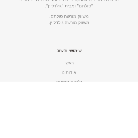
"סולתם" ומבית "גולדליין".
משווק מורשה סולתם.
משווק מורשה גולדליין.
שימושי וחשוב
ראשי
אודותינו
גלריית תמונות
עקבו אחרינו
תחנות שירות גולדליין
תקנון האתר
מדיניות פרטיות