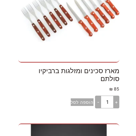
מארז סכינים ומזלגות ברביקיו
סולתם
₪
85
-
+
הוספה לסל