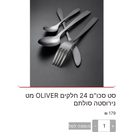
סט סכו"ם 24 חלקים OLIVER מט
נירוסטה סולתם
₪
179
-
+
הוספה לסל