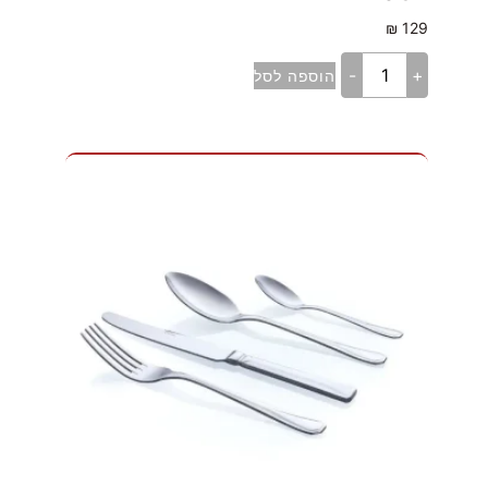
₪
129
-
+
הוספה לסל