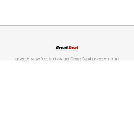
חנות המבצעים Great Deal מביאה לכם בכל שבוע מבצעים
חדשים במחירים אטרקטיביים במיוחד על מוצרים מבית
"סולתם" ומבית "גולדליין".
משווק מורשה סולתם.
משווק מורשה גולדליין.
שימושי וחשוב
ראשי