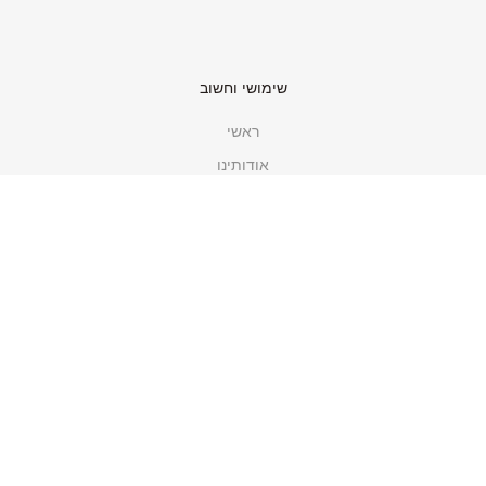
שימושי וחשוב
ראשי
אודותינו
גלריית תמונות
עקבו אחרינו
תחנות שירות גולדליין
תקנון האתר
מדיניות פרטיות
קטגוריות
כלי מטבח ובישול