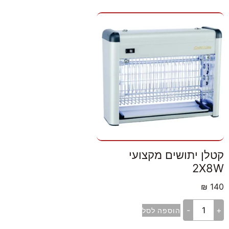
קטלן יתושים מקצועי
2X8W
₪
140
-
+
הוספה לסל