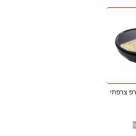
פ צרפתי
ל