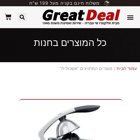
משלוח חינם בקניה מעל 199 ש"ח
כל המוצרים בחנות
עמוד הבית
/ מוצרים המתויגים “אשכולית”