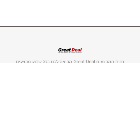
חנות המבצעים Great Deal מביאה לכם בכל שבוע מבצעים
חדשים במחירים אטרקטיביים במיוחד על מוצרים מבית
"סולתם" ומבית "גולדליין".
משווק מורשה סולתם.
משווק מורשה גולדליין.
שימושי וחשוב
ראשי