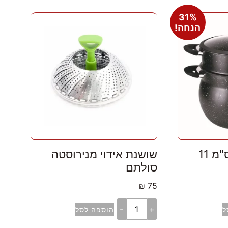
31%
הנחה!
סיר קוסקוס 26 ס"מ 11
שושנת אידוי מנירוסטה
סולתם
₪
75
-
+
ל
הוספה לסל