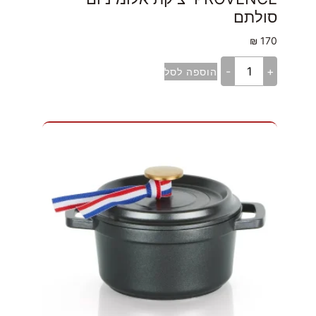
סולתם
₪
170
-
+
הוספה לסל