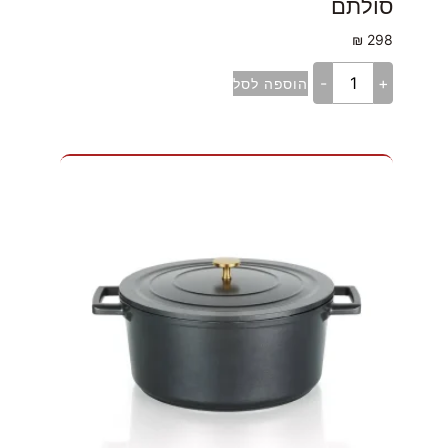
סולתם
₪
298
-
+
הוספה לסל