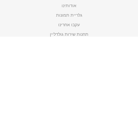
אודותינו
גלריית תמונות
עקבו אחרינו
תחנות שירות גולדליין
תקנון האתר
מדיניות פרטיות
קטגוריות
כלי מטבח ובישול
מכשירי חשמל
כלי עבודה
מבצעים
לפי מותגים