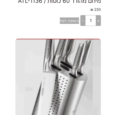
מיחם מהודר 60 כוסות / ATL-1136
₪
230
-
+
הוספה לסל